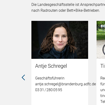
Die Landesgeschäftsstelle ist Ansprechpartn
nach Radrouten oder Bett+Bike-Betrieben.
Antje Schregel
Ti
fLotte
Geschäftsführerin
Re
antje.schregel@brandenburg.adfc.de
fü
g & VCD
03 31 / 280 05 95
un
ti
Te