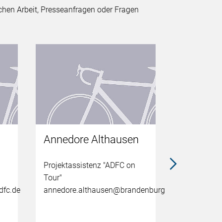
ichen Arbeit, Presseanfragen oder Fragen
Annedore Althausen
Sebastia
Projektassistenz "ADFC on
Assistenz 
Tour"
Grafikdesig
dfc.de
annedore.althausen@brandenburg.adfc.de
sebastian.