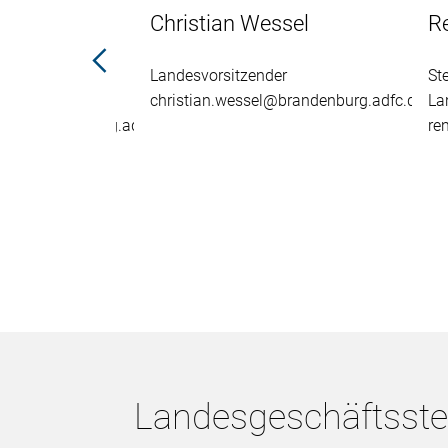
chmann
Christian Wessel
R
Landesvorsitzender
St
er
christian.wessel@brandenburg.adfc.de
La
nn@brandenburg.adfc.de
re
Landesgeschäftsstel