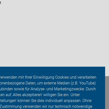
t
verwenden mit Ihrer Einwilligung Cookies und verarbeiten
onenbezogene Daten, um externe Medien (z.B. YouTube)
ubinden sowie für Analyse- und Marketingzwecke. Durch
ken auf ‚Alles akzeptieren‘ willigen Sie ein. Unter
stellungen‘ können Sie dies individuell anpassen. Ohne
 Zustimmung verwenden wir nur technisch notwendige