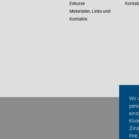
Exkurse
Kontak
Materialen, Links und
Kontakte
Wir 
pers
einz
Klic
‚Ein
Ihre