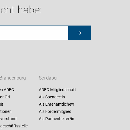
cht habe:
Brandenburg
Sei dabei
en ADFC
ADFC-Mitgliedschaft
or Ort
Als Spender*in
it
Als Ehrenamtliche*r
ationen
Als Fördermitglied
vorstand
Als Pannenhelfer*in
geschäftsstelle