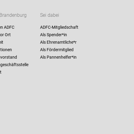
Brandenburg
Sei dabei
en ADFC
ADFC-Mitgliedschaft
or Ort
Als Spender*in
it
Als Ehrenamtliche*r
ationen
Als Fördermitglied
vorstand
Als Pannenhelfer*in
geschäftsstelle
t