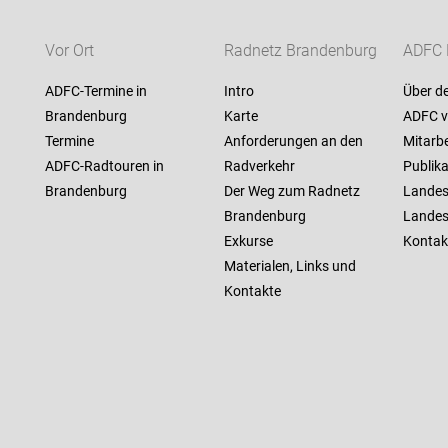
Vor Ort
Radnetz Brandenburg
ADFC 
ADFC-Termine in
Intro
Über d
Brandenburg
Karte
ADFC v
Termine
Anforderungen an den
Mitarbe
ADFC-Radtouren in
Radverkehr
Publik
Brandenburg
Der Weg zum Radnetz
Landes
Brandenburg
Landes
Exkurse
Kontak
Materialen, Links und
Kontakte