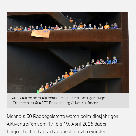
ADFC Aktive beim Aktiventreffen auf dem "Rostigen Nagel"
(Gruppenbild) © ADFC Brandenburg / Uwe Kaufmann
Mehr als 50 Radbegeisterte waren beim diesjährigen
Aktiventreffen vom 17. bis 19. April 2026 dabei.
Einquartiert in Lauta/Laubusch nutzten wir den